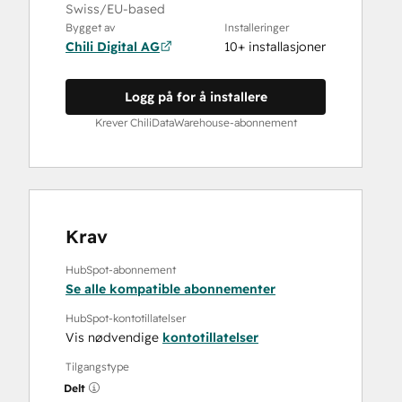
Swiss/EU-based
Bygget av
Installeringer
Chili Digital AG
10+ installasjoner
Logg på for å installere
Krever ChiliDataWarehouse-abonnement
Krav
HubSpot-abonnement
Se alle kompatible abonnementer
HubSpot-kontotillatelser
Vis nødvendige
kontotillatelser
Tilgangstype
Delt