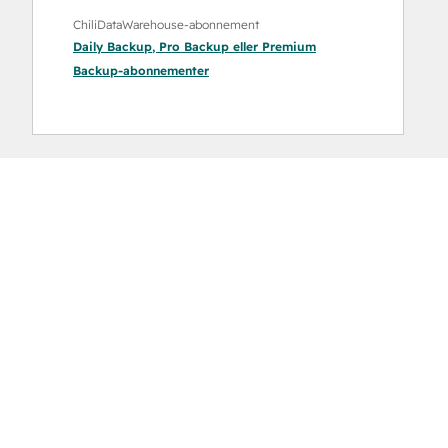
ChiliDataWarehouse-abonnement
Daily Backup
,
Pro Backup
eller
Premium
Backup
-abonnementer
Oversikt
Bruk
piltastene
for
å
vise
andre
elementer