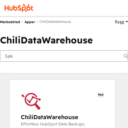
Bygg
ChiliDataWarehouse
Markedsted
Apper
ChiliDataWarehouse
App
ChiliDataWarehouse
Effortless HubSpot Data Backups,