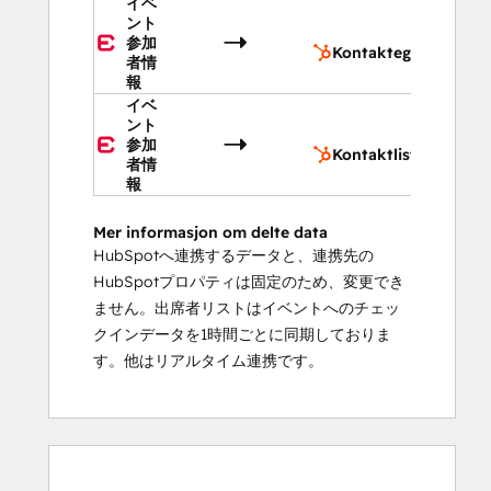
イベ
ント
Kontak
参加
Kontaktegenskaper
者情
報
イベ
ント
Kontakt
参加
Kontaktlister
者情
報
Mer informasjon om delte data
HubSpotへ連携するデータと、連携先の
HubSpotプロパティは固定のため、変更でき
ません。出席者リストはイベントへのチェッ
クインデータを1時間ごとに同期しておりま
す。他はリアルタイム連携です。