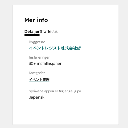
Mer info
Detaljer
Støtte
Jus
Bygget av
イベントレジスト株式会社
Installeringer
30+ installasjoner
Kategorier
イベント管理
Språkene appen er tilgjengelig på
Japansk