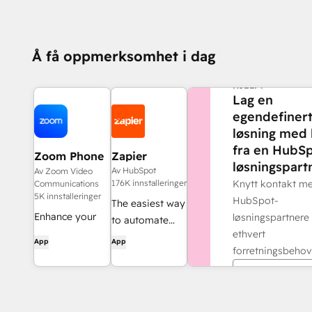
Å få oppmerksomhet i dag
TRENGER DU MER
HJELP?
Lag en
egendefiner
løsning med 
fra en HubSp
Zoom Phone
Zapier
løsningspartn
for HubSpot
Av HubSpot
Av Zoom Video
176K innstalleringer
Knytt kontakt m
Communications
5K innstalleringer
HubSpot-
The easiest way
Enhance your
løsningspartnere 
to automate
HubSpot
ethvert
and connect
App
App
experience and
forretningsbehov
HubSpot to
streamline your
8,000+ apps
Finn en part
workflows.