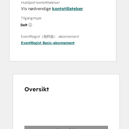
HubSpot-kontotillatelser
Vis nødvendige
kontotillatelser
Tilgangstype
Delt
EventRegist（無料版）-abonnement
EventRegist Basic
-abonnement
Oversikt
Bruk
piltastene
for
å
vise