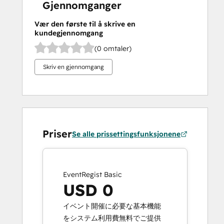
Gjennomganger
Vær den første til å skrive en
kundegjennomgang
(0 omtaler)
Skriv en gjennomgang
Priser
Se alle prissettingsfunksjonene
EventRegist Basic
USD 0
イベント開催に必要な基本機能
をシステム利用費無料でご提供