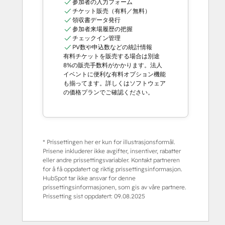
参加者の入力フォーム
チケット販売（有料／無料）
領収書データ発行
参加者来場履歴の把握
チェックイン管理
PV数や申込数などの統計情報
有料チケットを販売する場合は別途
8%の販売手数料がかかります。法人
イベントに便利な有料オプション機能
も揃ってます。詳しくはソフトウェア
の価格プランでご確認ください。
* Prissettingen her er kun for illustrasjonsformål.
Prisene inkluderer ikke avgifter, insentiver, rabatter
eller andre prissettingsvariabler. Kontakt partneren
for å få oppdatert og riktig prissettingsinformasjon.
HubSpot tar ikke ansvar for denne
prissettingsinformasjonen, som gis av våre partnere.
Prissetting sist oppdatert:
09.08.2025