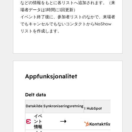
などの情報をもとに各リストへ追加されます。（来
場者データは1時間に1回更新）
イベント終了後に、参加者リストのなかで、来場者
でもキャンセルでもないコンタクトからNoShow
リストを作成します。
Appfunksjonalitet
Delt data
I HubSpot
Datakilde
Synkroniseringsretning
I HubSpot
イベ
Kontakt
ント
Kontaktlister
情報