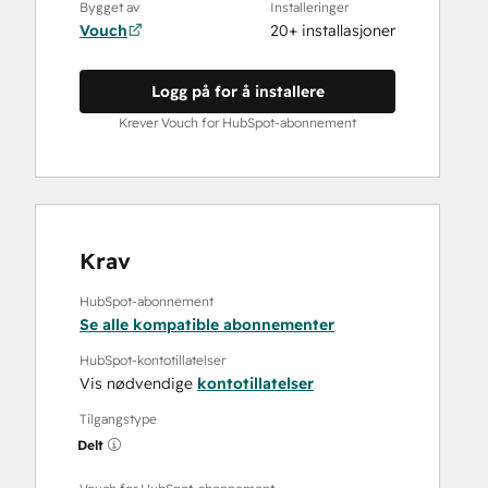
Bygget av
Installeringer
Vouch
20+ installasjoner
Logg på for å installere
Krever Vouch for HubSpot-abonnement
Krav
HubSpot-abonnement
Se alle kompatible abonnementer
HubSpot-kontotillatelser
Vis nødvendige
kontotillatelser
Tilgangstype
Delt