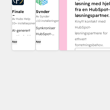
løsning med hje
fra en HubSpot-
Finale
Synder
løsningspartner.
Composer
Av Synder
Av Hubs Help
<10 installeringer
Knytt kontakt med
10+ installasjoner
HubSpot-
Synkroniser
AI-generert
løsningspartnere for
HubSpot-
nettinnhold,
ethvert
fakturaer
App
App
utviklet for
forretningsbehov.
med
HubSpot.
QuickBooks,
Finn en partner
NetSuite eller
Xero – med
periodisering
og
inntektsføring