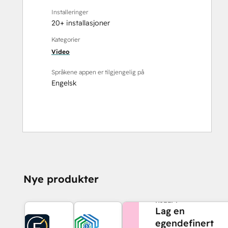
Installeringer
20+ installasjoner
Kategorier
Video
Språkene appen er tilgjengelig på
Engelsk
Nye produkter
TRENGER DU MER
HJELP?
Lag en
egendefinert