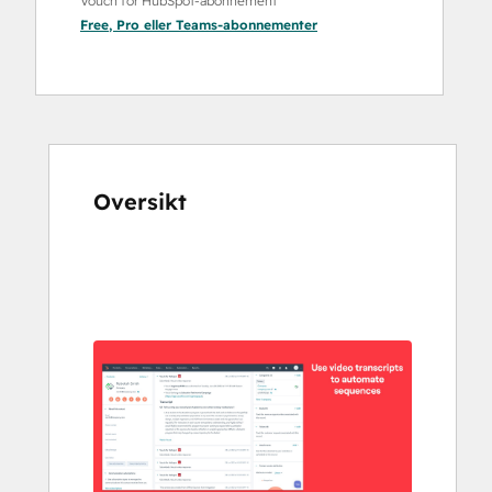
Vouch for HubSpot-abonnement
Free
,
Pro
eller
Teams
-abonnementer
Oversikt
Bruk
piltastene
for
å
vise
andre
elementer