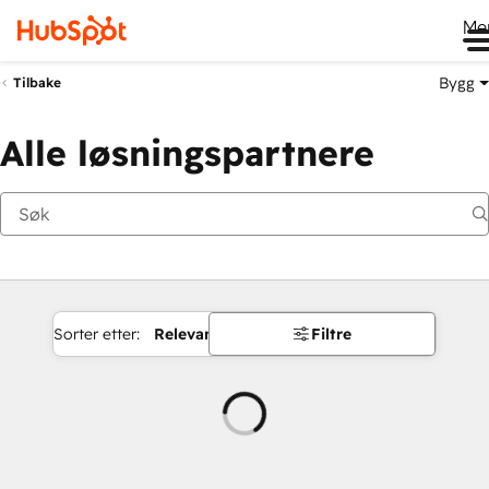
Me
Bygg
Tilbake
Alle løsningspartnere
Sorter etter:
Relevans
Filtre
Laster