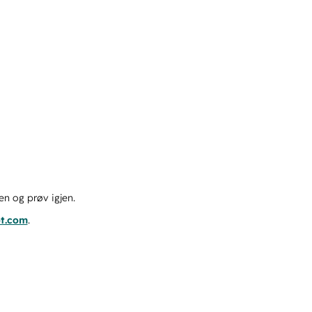
en og prøv igjen.
ot.com
.