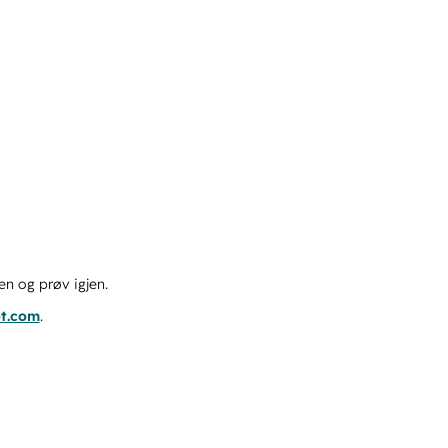
en og prøv igjen.
ot.com
.