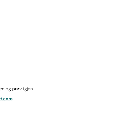
en og prøv igjen.
ot.com
.