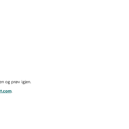
en og prøv igjen.
ot.com
.