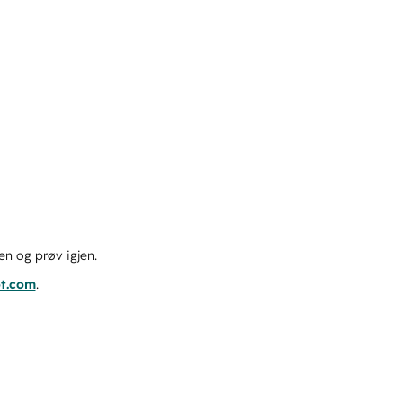
en og prøv igjen.
ot.com
.