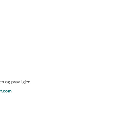
en og prøv igjen.
ot.com
.