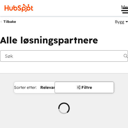
Me
Bygg
Tilbake
Alle løsningspartnere
Sorter etter:
Relevans
Filtre
Laster