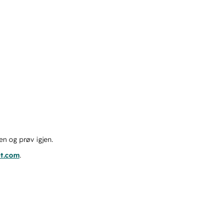
en og prøv igjen.
ot.com
.