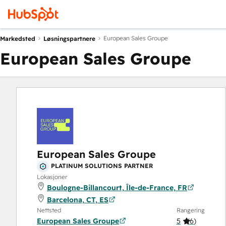
European Sales Groupe
Markedsted
Løsningspartnere
European Sales Groupe
European Sales Groupe
PLATINUM SOLUTIONS PARTNER
Lokasjoner
Boulogne-Billancourt, Île-de-France, FR
Barcelona, CT, ES
Nettsted
Rangering
European Sales Groupe
5
(
6
)