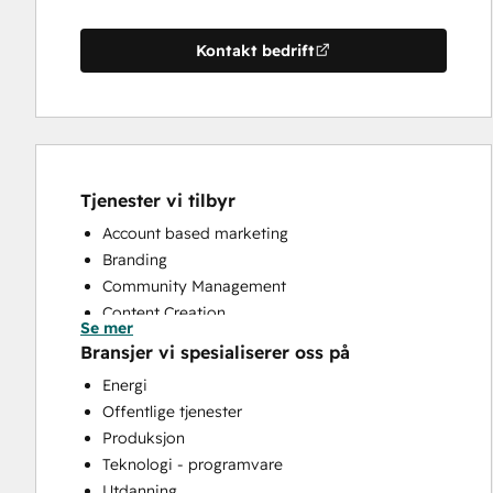
Kontakt bedrift
Tjenester vi tilbyr
Account based marketing
Branding
Community Management
Content Creation
Se mer
Conversational Marketing
Bransjer vi spesialiserer oss på
CRM Implementation
Energi
CRM Migration
Offentlige tjenester
Custom API Integrations
Produksjon
Customer Marketing
Teknologi - programvare
Customer Success Training
Utdanning