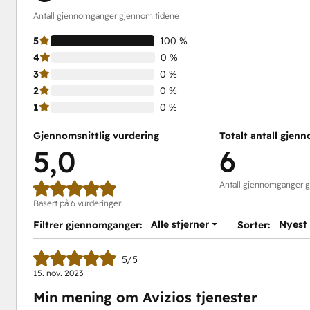
Antall gjennomganger gjennom tidene
5
100 %
4
0 %
3
0 %
2
0 %
1
0 %
Gjennomsnittlig vurdering
Totalt antall gjen
5,0
6
Antall gjennomganger 
Basert på 6 vurderinger
Alle stjerner
Nyest
Filtrer gjennomganger:
Sorter:
5/5
15. nov. 2023
Min mening om Avizios tjenester