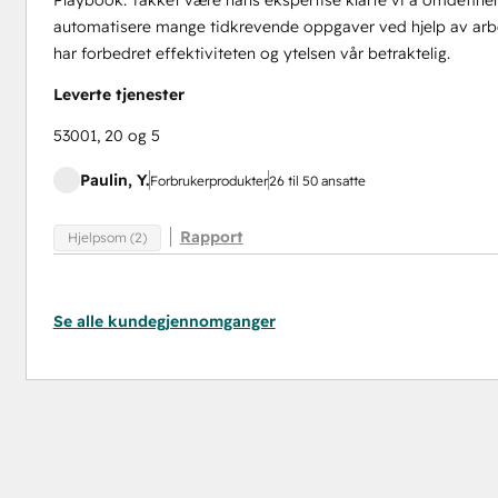
Playbook. Takket være hans ekspertise klarte vi å omdefiner
automatisere mange tidkrevende oppgaver ved hjelp av arbei
har forbedret effektiviteten og ytelsen vår betraktelig.
Leverte tjenester
53001, 20 og 5
Paulin, Y.
Forbrukerprodukter
26 til 50 ansatte
Rapport
Hjelpsom (2)
Se alle kundegjennomganger