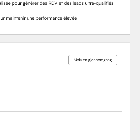
lisée pour générer des RDV et des leads ultra-qualifiés

ur maintenir une performance élevée
0 %
0 %
0 %
0 %
100 %
fullført
fullført
fullført
fullført
fullført
Skriv en gjennomgang