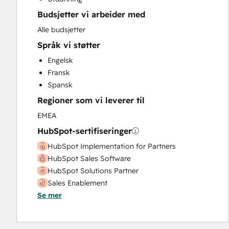
Customer Support Training
Budsjetter vi arbeider med
Customer Survey and Analysis
Email Marketing
Alle budsjetter
Full Inbound Marketing Services
Språk vi støtter
Help Desk Implementation
Engelsk
HubSpot Onboarding
Fransk
Knowledge Base Development
Spansk
Paid Advertising
Regioner som vi leverer til
Programmable Automation
Public Relations
EMEA
Sales and Marketing Alignment
HubSpot-sertifiseringer
Sales Coaching and Training
HubSpot Implementation for Partners
Sales Enablement
HubSpot Sales Software
Search Engine Optimization
HubSpot Solutions Partner
Social Media
Sales Enablement
Video Production
Se mer
Website Design
Website Development
Website Migration