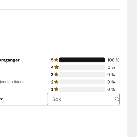
nomganger
5
100 %
4
0 %
3
0 %
gjennom tidene
2
0 %
1
0 %