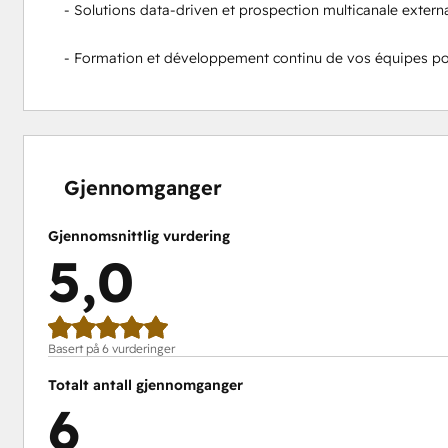
- Solutions data-driven et prospection multicanale externa
- Formation et développement continu de vos équipes po
0 %
0 %
0 %
0 %
100 %
fullført
fullført
fullført
fullført
fullført
Gjennomganger
Gjennomsnittlig vurdering
5,0
Basert på 6 vurderinger
Totalt antall gjennomganger
6