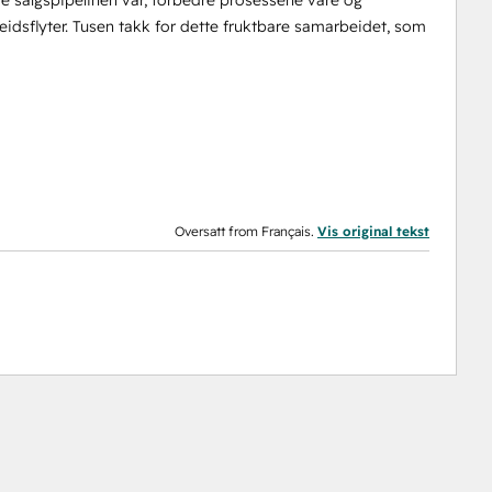
e salgspipelinen vår, forbedre prosessene våre og
dsflyter. Tusen takk for dette fruktbare samarbeidet, som
Oversatt from Français.
Vis original tekst