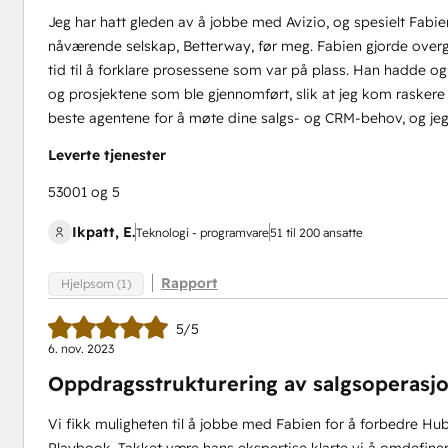
Jeg har hatt gleden av å jobbe med Avizio, og spesielt Fabien
nåværende selskap, Betterway, før meg. Fabien gjorde overga
tid til å forklare prosessene som var på plass. Han hadde o
og prosjektene som ble gjennomført, slik at jeg kom raskere i
beste agentene for å møte dine salgs- og CRM-behov, og jeg
Leverte tjenester
53001 og 5
Ikpatt, E.
Teknologi - programvare
51 til 200 ansatte
Rapport
Hjelpsom (1)
5/5
6. nov. 2023
Oppdragsstrukturering av salgsoperasjo
Vi fikk muligheten til å jobbe med Fabien for å forbedre H