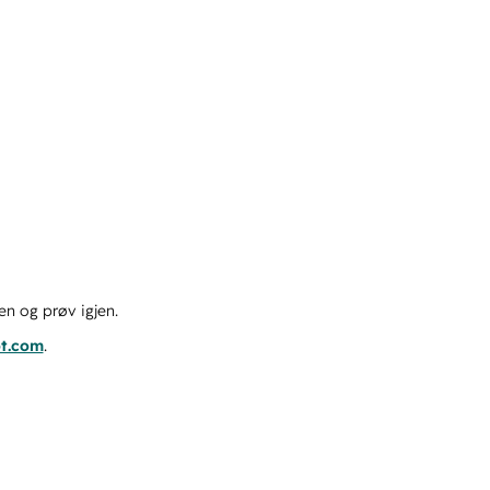
en og prøv igjen.
ot.com
.