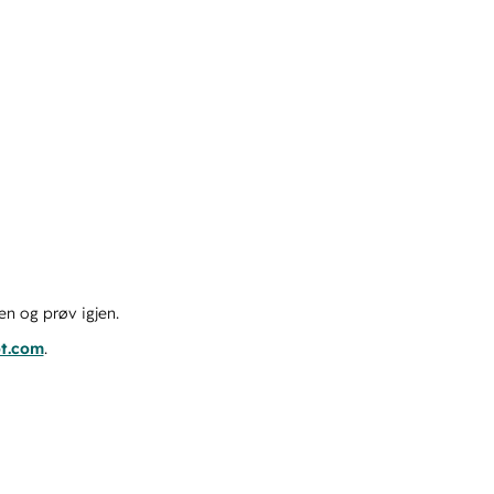
en og prøv igjen.
ot.com
.