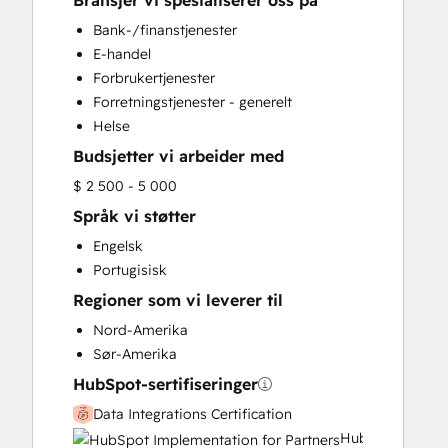
Bransjer vi spesialiserer oss på
HubSpot Onboarding
Bank-/finanstjenester
Sales and Marketing Alignment
E-handel
Sales Enablement
Forbrukertjenester
Search Engine Optimization
Forretningstjenester - generelt
Website Design
Helse
Budsjetter vi arbeider med
$ 2 500 - 5 000
Språk vi støtter
Engelsk
Portugisisk
Regioner som vi leverer til
Nord-Amerika
Sør-Amerika
HubSpot-sertifiseringer
Data Integrations Certification
HubSpot