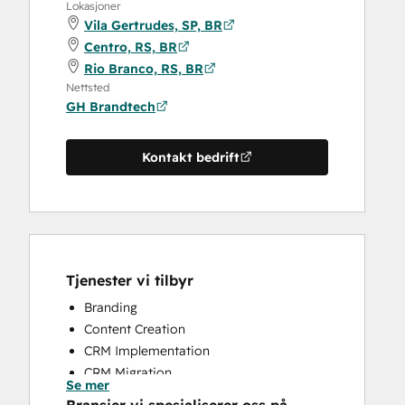
Lokasjoner
Vila Gertrudes, SP, BR
Centro, RS, BR
Rio Branco, RS, BR
Nettsted
GH Brandtech
Kontakt bedrift
Tjenester vi tilbyr
Branding
Content Creation
CRM Implementation
CRM Migration
Se mer
Full Inbound Marketing Services