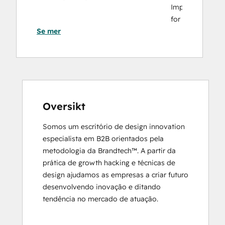
Implementation
for
Se mer
Partners
HubSpot Marketing Hub Software
Certification
HubSpot Marketing Software
HubSpot Reporting
HubSpot Sales Hub Software
Certification
Oversikt
HubSpot Solutions Partner
Somos um escritório de design innovation 
Inbound
especialista em B2B orientados pela 
Inbound Marketing
metodologia da Brandtech™. A partir da 
Objectives-Based Onboarding
prática de growth hacking e técnicas de 
Platform Consulting
design ajudamos as empresas a criar futuro 
Revenue Operations
desenvolvendo inovação e ditando 
Salesforce Integration Certification
tendência no mercado de atuação.