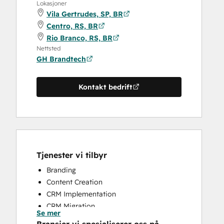
Lokasjoner
Vila Gertrudes, SP, BR
Centro, RS, BR
Rio Branco, RS, BR
Nettsted
GH Brandtech
Kontakt bedrift
Tjenester vi tilbyr
Branding
Content Creation
CRM Implementation
CRM Migration
Se mer
Full Inbound Marketing Services