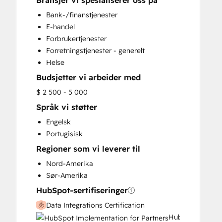
Bransjer vi spesialiserer oss på
HubSpot Onboarding
Bank-/finanstjenester
Sales and Marketing Alignment
E-handel
Sales Enablement
Forbrukertjenester
Search Engine Optimization
Forretningstjenester - generelt
Website Design
Helse
Budsjetter vi arbeider med
$ 2 500 - 5 000
Språk vi støtter
Engelsk
Portugisisk
Regioner som vi leverer til
Nord-Amerika
Sør-Amerika
HubSpot-sertifiseringer
Data Integrations Certification
HubSpot