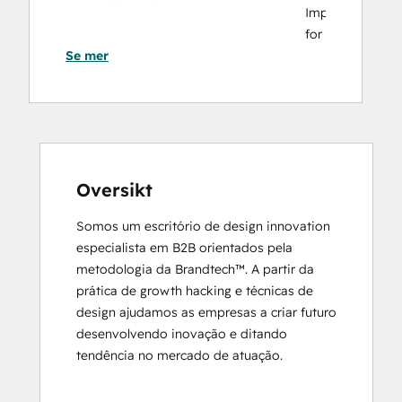
Implementation
for
Se mer
Partners
HubSpot Marketing Hub Software
Certification
HubSpot Marketing Software
HubSpot Reporting
HubSpot Sales Hub Software
Certification
Oversikt
HubSpot Solutions Partner
Somos um escritório de design innovation 
Inbound
especialista em B2B orientados pela 
Inbound Marketing
metodologia da Brandtech™. A partir da 
Objectives-Based Onboarding
prática de growth hacking e técnicas de 
Platform Consulting
design ajudamos as empresas a criar futuro 
Revenue Operations
desenvolvendo inovação e ditando 
Salesforce Integration Certification
tendência no mercado de atuação.