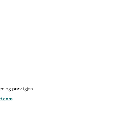
en og prøv igjen.
ot.com
.