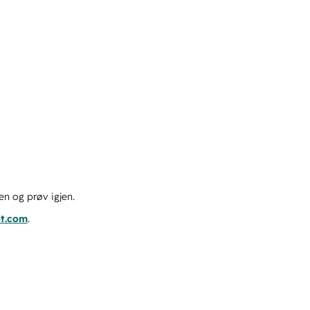
en og prøv igjen.
ot.com
.