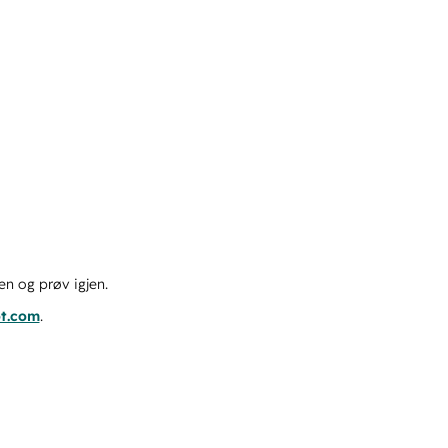
en og prøv igjen.
ot.com
.