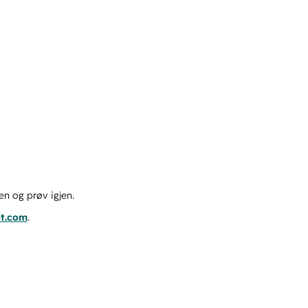
en og prøv igjen.
ot.com
.