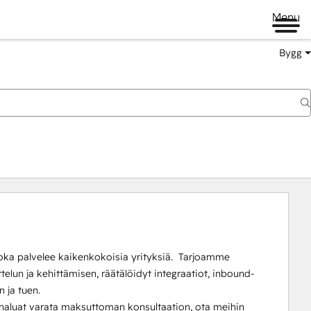
Menu
Bygg
oka palvelee kaikenkokoisia yrityksiä.  Tarjoamme 
elun ja kehittämisen, räätälöidyt integraatiot, inbound-
ja tuen.

 haluat varata maksuttoman konsultaation, ota meihin 