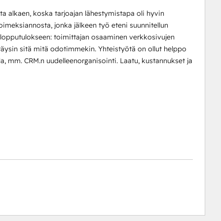
ta alkaen, koska tarjoajan lähestymistapa oli hyvin
imeksiannosta, jonka jälkeen työ eteni suunnitellun
 lopputulokseen: toimittajan osaaminen verkkosivujen
 täysin sitä mitä odotimmekin. Yhteistyötä on ollut helppo
la, mm. CRM.n uudelleenorganisointi. Laatu, kustannukset ja