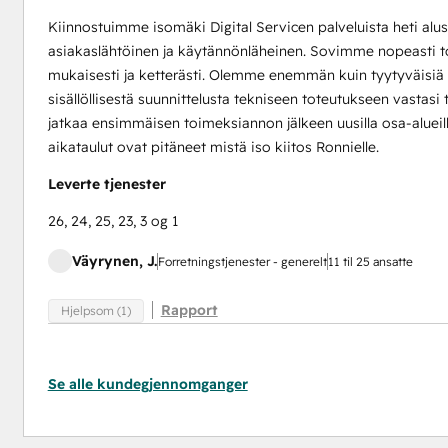
Kiinnostuimme isomäki Digital Servicen palveluista heti alus
asiakaslähtöinen ja käytännönläheinen. Sovimme nopeasti to
mukaisesti ja ketterästi. Olemme enemmän kuin tyytyväisiä
sisällöllisestä suunnittelusta tekniseen toteutukseen vastasi
jatkaa ensimmäisen toimeksiannon jälkeen uusilla osa-alueil
aikataulut ovat pitäneet mistä iso kiitos Ronnielle.
Leverte tjenester
26, 24, 25, 23, 3 og 1
Väyrynen, J.
Forretningstjenester - generelt
11 til 25 ansatte
Rapport
Hjelpsom (1)
Se alle kundegjennomganger