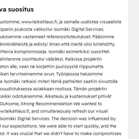
va suositus
tomme, www.taikatilaus.fi, ja samalla uudistaa visuaalista
n joukosta valikoitui Isomäki Digital Services.
otuksiamme vastanneet referenssitoteutukset. Pääsimme
ännönläheistä ja edistyi ilman että meitä olisi kiirehditty.
ttavia kompromisseja. Isomäki esimerkiksi suositteli
intamme osoittautui vääräksi. Kaikissa projektin
ton alle, vaan ne korjattiin juurisyystä riippumatta.
 kaiken tarvitsemamme avun. Työnjaossa halusimme
 ja Isomäki ratkaisi miten tämä parhaiten saatiin sivustolla
ouudistuksessa asiakkaan roolissa. Tämän projektin
i kaikki odotuksemme. Aikataulu ja kustannukset pitivät
ent Outcome, Strong Recommendation We wanted to
aikatilaus.fi, and simultaneously refresh our visual
 Isomäki Digital Services. The decision was influenced by
t our expectations. We were able to start quickly, and the
hed. It was crucial that we didn't have to make compromises