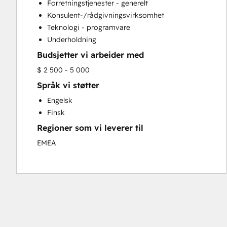
Forretningstjenester - generelt
Website Development
Konsulent-/rådgivningsvirksomhet
Website Migration
Teknologi - programvare
Underholdning
Budsjetter vi arbeider med
$ 2 500 - 5 000
Språk vi støtter
Engelsk
Finsk
Regioner som vi leverer til
EMEA