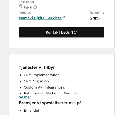
Lokasjoner
Fjern
Nettsted
Rangering
Isomäki Digital Services
5
(
3
)
Kontakt bedrift
Tjenester vi tilbyr
CRM Implementation
CRM Migration
Custom API Integrations
Full Inbound Marketing Services
Se mer
Programmable Automation
Bransjer vi spesialiserer oss på
Search Engine Optimization
E-handel
Website Design