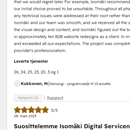
that we would regret later. For example, Isomäki recomme
our initial choice proved to be unsuitable. Throughout all ph
any technical issues were addressed at their root rather tha
Isomäki and our team was smooth, and we received all the 
the visual design and content, and Isomäki figured out the b
in approximately ten B2B website redesigns as a client. In my
and exceeded all our expectations. The project was complet
provider's professionalism.
Leverte tjenester
26, 24, 25, 23, 20, 3 og 1
Kukkonen, M.
Teknologi - programvare
6 til 10 ansatte
Rapport
Hjelpsom (0)
5/5
28. mars 2023
Suosittelemme Isomäki Digital Servicen