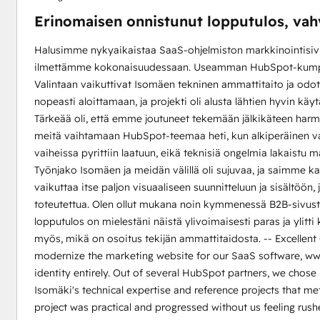
Erinomaisen onnistunut lopputulos, vah
Halusimme nykyaikaistaa SaaS-ohjelmiston markkinointisivus
ilmettämme kokonaisuudessaan. Useamman HubSpot-kumppani
Valintaan vaikuttivat Isomäen tekninen ammattitaito ja od
nopeasti aloittamaan, ja projekti oli alusta lähtien hyvin käyt
Tärkeää oli, että emme joutuneet tekemään jälkikäteen harmi
meitä vaihtamaan HubSpot-teemaa heti, kun alkiperäinen val
vaiheissa pyrittiin laatuun, eikä teknisiä ongelmia lakaistu ma
Työnjako Isomäen ja meidän välillä oli sujuvaa, ja saimme
vaikuttaa itse paljon visuaaliseen suunnitteluun ja sisältöön,
toteutettua. Olen ollut mukana noin kymmenessä B2B-sivust
lopputulos on mielestäni näistä ylivoimaisesti paras ja ylitt
myös, mikä on osoitus tekijän ammattitaidosta. -- Excell
modernize the marketing website for our SaaS software, www.t
identity entirely. Out of several HubSpot partners, we chose
Isomäki's technical expertise and reference projects that me
project was practical and progressed without us feeling rus