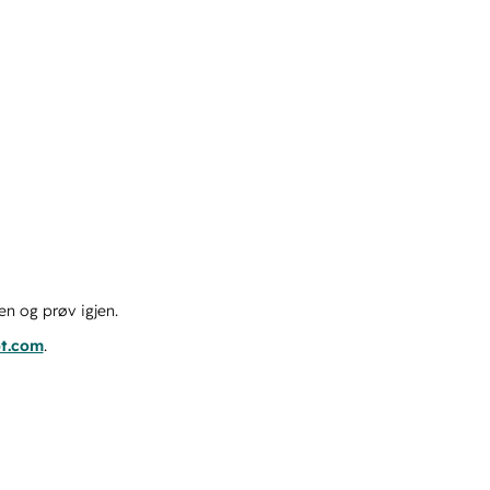
en og prøv igjen.
ot.com
.