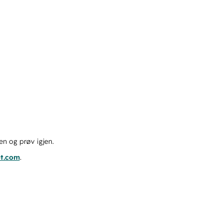
en og prøv igjen.
ot.com
.