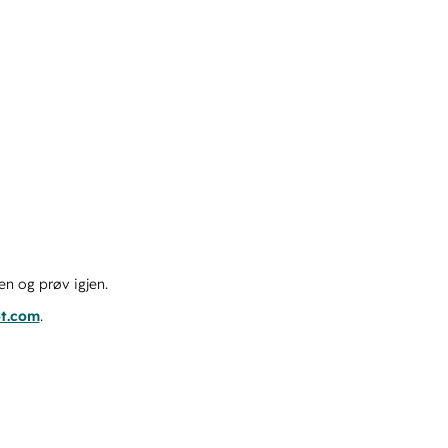
en og prøv igjen.
ot.com
.