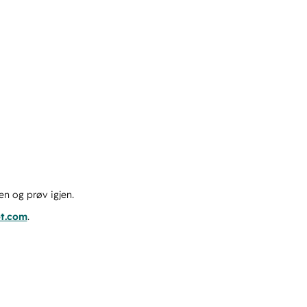
en og prøv igjen.
ot.com
.