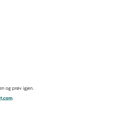
en og prøv igjen.
ot.com
.