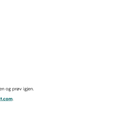
en og prøv igjen.
ot.com
.