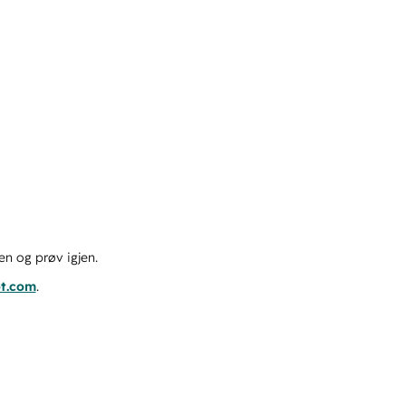
en og prøv igjen.
ot.com
.