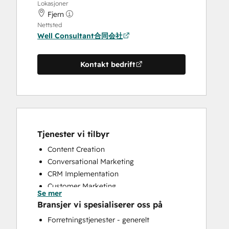
Lokasjoner
Fjern
Nettsted
Well Consultant合同会社
Kontakt bedrift
Tjenester vi tilbyr
Content Creation
Conversational Marketing
CRM Implementation
Customer Marketing
Se mer
Customer Survey and Analysis
Bransjer vi spesialiserer oss på
Email Marketing
Forretningstjenester - generelt
Full Inbound Marketing Services