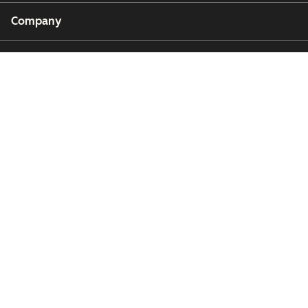
Company
Customers
Partners
Copyright © 2026 HubSpot, Inc.
Legal Center
Privacy Policy
Security