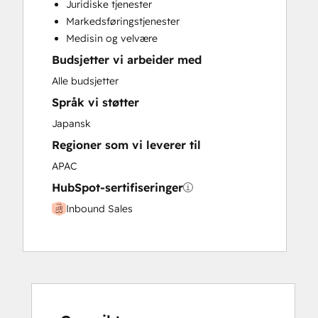
Juridiske tjenester
Paid Advertising
Markedsføringstjenester
Programmable Automation
Medisin og velvære
Budsjetter vi arbeider med
Alle budsjetter
Språk vi støtter
Japansk
Regioner som vi leverer til
APAC
HubSpot-sertifiseringer
Inbound Sales