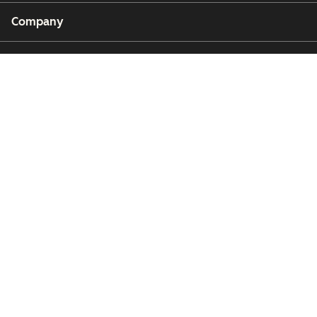
Company
Customers
Partners
Copyright © 2026 HubSpot, Inc.
Legal Center
Privacy Policy
Security