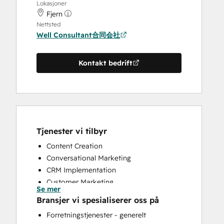
Lokasjoner
Fjern
Nettsted
Well Consultant合同会社
Kontakt bedrift
Tjenester vi tilbyr
Content Creation
Conversational Marketing
CRM Implementation
Customer Marketing
Se mer
Customer Survey and Analysis
Bransjer vi spesialiserer oss på
Email Marketing
Forretningstjenester - generelt
Full Inbound Marketing Services