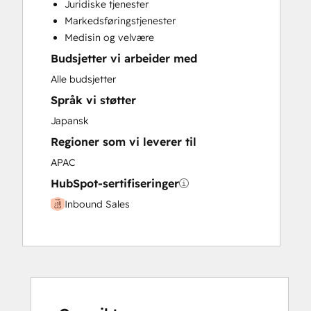
Juridiske tjenester
Paid Advertising
Markedsføringstjenester
Programmable Automation
Medisin og velvære
Budsjetter vi arbeider med
Alle budsjetter
Språk vi støtter
Japansk
Regioner som vi leverer til
APAC
HubSpot-sertifiseringer
Inbound Sales