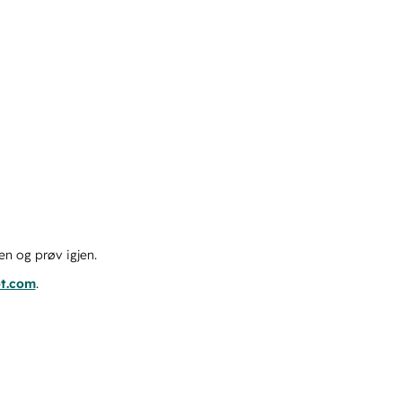
en og prøv igjen.
ot.com
.