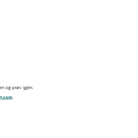
en og prøv igjen.
ot.com
.