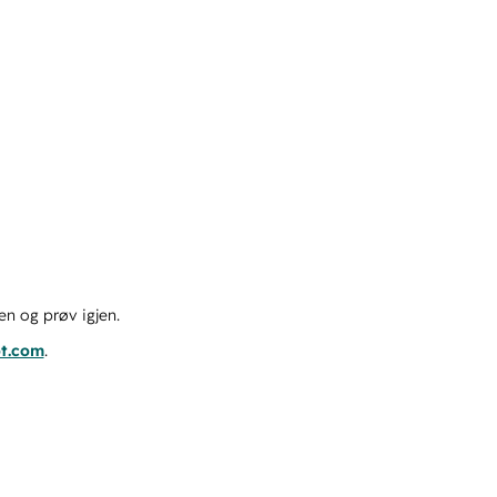
en og prøv igjen.
ot.com
.