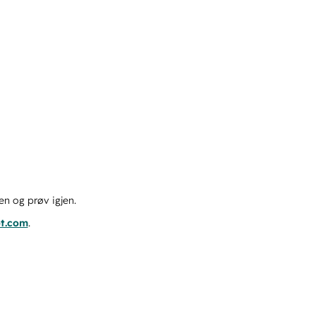
en og prøv igjen.
ot.com
.