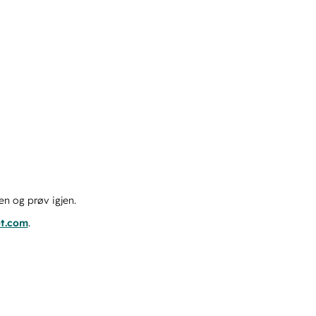
en og prøv igjen.
ot.com
.