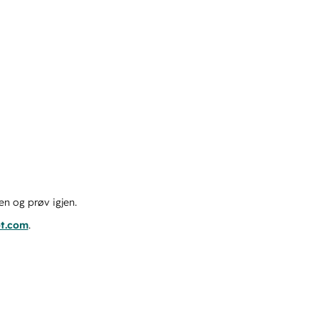
en og prøv igjen.
ot.com
.