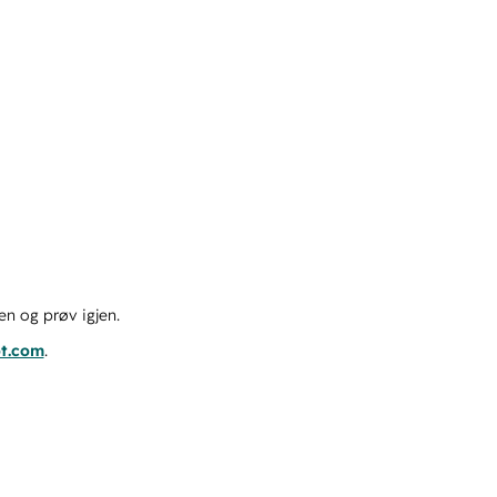
en og prøv igjen.
ot.com
.