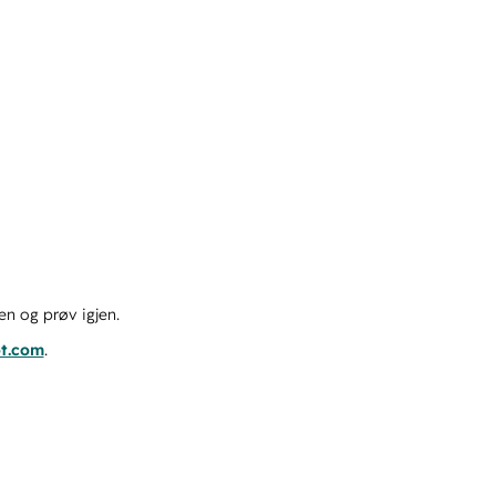
en og prøv igjen.
ot.com
.