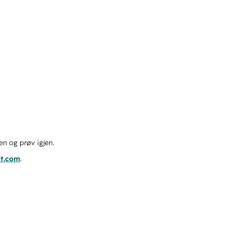
en og prøv igjen.
ot.com
.