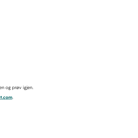
en og prøv igjen.
ot.com
.