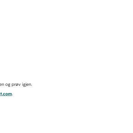
en og prøv igjen.
ot.com
.