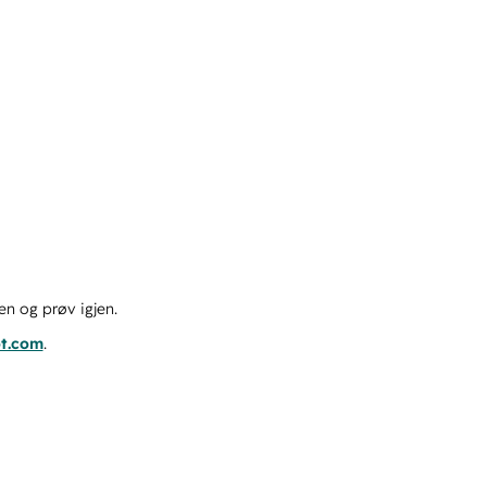
en og prøv igjen.
ot.com
.