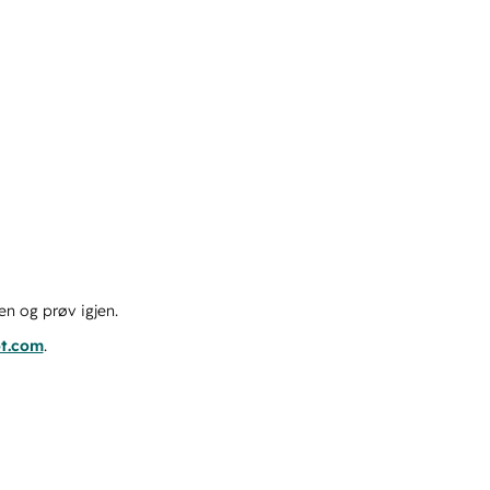
en og prøv igjen.
ot.com
.