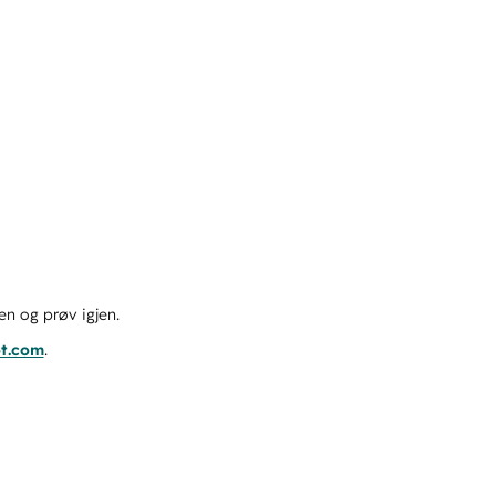
en og prøv igjen.
ot.com
.