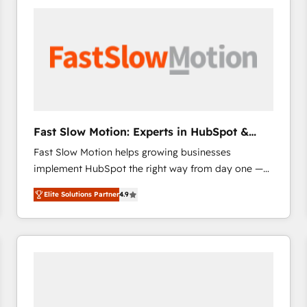
accelerate ROI across every HubSpot Hub. 🧭 From
multi-region migrations to AI-powered automation,
we turn complexity into clarity, human at global
scale. 🏆 HubSpot’s CEO called us “the partner of the
future.” Others agree it is proof of trust built through
measurable impact.
Fast Slow Motion: Experts in HubSpot &
Salesforce
Fast Slow Motion helps growing businesses
implement HubSpot the right way from day one —
with the flexibility to scale as complexity increases.
Elite Solutions Partner
4.9
Highly certified in both HubSpot and Salesforce, we
bring deep experience in CRM implementation,
integrations, and data migration across modern
business systems. Built to serve growing mid-
market and enterprise organizations, our team
combines strong technical execution with real
business perspective. Many of our consultants have