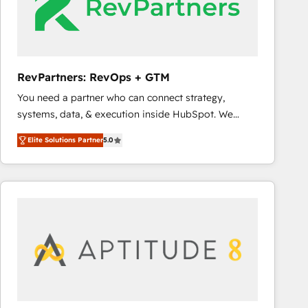
RevPartners: RevOps + GTM
You need a partner who can connect strategy,
systems, data, & execution inside HubSpot. We
bridge the gap where most agencies fall short by
Elite Solutions Partner
5.0
combining GTM strategy with technical execution to
solve the right problem with the right solution. As the
only firm in the world to hold Elite Partner
Accreditations with both HubSpot and Clay, our
clients gain a unique advantage in CRM architecture,
pipeline generation, data intelligence, and go-to-
market execution. Why B2B Businesses Choose RP: -
Secure: Soc2 compliant 🛡️ - Pricing: Implementations
starting at $1,5k 💵 - Speed: Launch in 14 days ⚡ -
Global: 75+ RPers across five continents 🌐 - Scale: