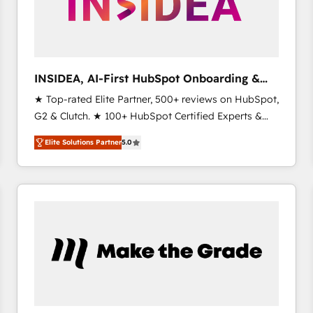
INSIDEA, AI-First HubSpot Onboarding &
RevOps
★ Top-rated Elite Partner, 500+ reviews on HubSpot,
G2 & Clutch. ★ 100+ HubSpot Certified Experts &
Trainers across the team ★ 1,500+ implementations
Elite Solutions Partner
5.0
across five continents ★ AI-First, RevOps-led,
Onboarding obsessed ★ Company of the Year
2024/25 INSIDEA helps growing companies turn
HubSpot into a revenue engine. We onboard your
team, migrate your data, and build AI-powered
workflows that drive adoption from week one, in
your time zone. What we do ➤ Onboarding: Live in
weeks, with workflows built around your business,
not a template. ➤ Migration: Move from any legacy
CRM. Zero downtime, full data integrity. ➤