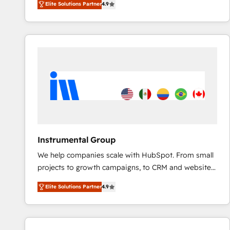
Elite Solutions Partner
4.9
marketing automation, Growth, Revops, CRM et
webdesign. Markentive is both a consulting firm, a
digital agency and an integrator. With over 115
experts in marketing automation, growth, revops,
CRM and webdesign (We focus on EMEA - USA
customers).
Instrumental Group
We help companies scale with HubSpot. From small
projects to growth campaigns, to CRM and websites.
Hire an agency that's experienced in every inch of
Elite Solutions Partner
4.9
HubSpot and willing to work hand-in-hand with your
team to simplify the complex and build a better
experience for your team and customers.