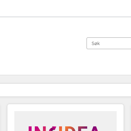
Du er for øyeblikket på
Side
Side
Side
Side
Side
Side
Side
Side
Side
Side
Side