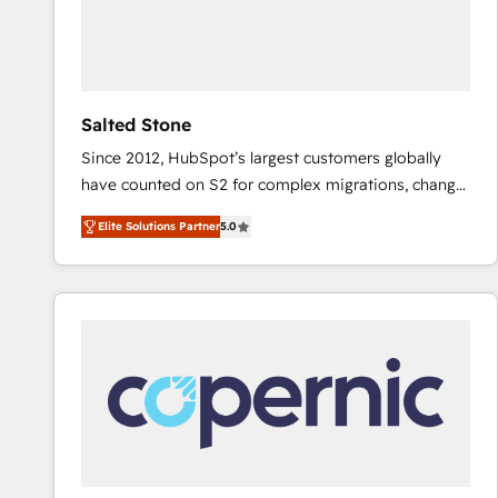
Salted Stone
Since 2012, HubSpot’s largest customers globally
have counted on S2 for complex migrations, change
management, systems integration, and creative
Elite Solutions Partner
5.0
solutions that deliver measurable impact and
transform brand experiences As one of the few full-
service creative agencies in the HubSpot
ecosystem, we blend strategy, technology, & award-
winning design to build scalable, globally
regionalized HubSpot websites, integrated
marketing campaigns, & RevOps frameworks that
fuel long-term success We connect the entire
customer lifecycle through seamless integrations,
ensure long-term adoption with change-