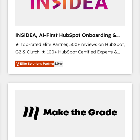
INSIDEA, AI-First HubSpot Onboarding &
RevOps
★ Top-rated Elite Partner, 500+ reviews on HubSpot,
G2 & Clutch. ★ 100+ HubSpot Certified Experts &
Trainers across the team ★ 1,500+ implementations
Elite Solutions Partner
5.0
across five continents ★ AI-First, RevOps-led,
Onboarding obsessed ★ Company of the Year
2024/25 INSIDEA helps growing companies turn
HubSpot into a revenue engine. We onboard your
team, migrate your data, and build AI-powered
workflows that drive adoption from week one, in
your time zone. What we do ➤ Onboarding: Live in
weeks, with workflows built around your business,
not a template. ➤ Migration: Move from any legacy
CRM. Zero downtime, full data integrity. ➤