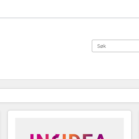
Du er for øyeblikket på
Side
Side
Side
Side
Side
Side
Side
Side
Side
Side
Side