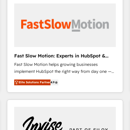
accelerate ROI across every HubSpot Hub. 🧭 From
multi-region migrations to AI-powered automation,
we turn complexity into clarity, human at global
scale. 🏆 HubSpot’s CEO called us “the partner of the
future.” Others agree it is proof of trust built through
measurable impact.
Fast Slow Motion: Experts in HubSpot &
Salesforce
Fast Slow Motion helps growing businesses
implement HubSpot the right way from day one —
with the flexibility to scale as complexity increases.
Elite Solutions Partner
4.9
Highly certified in both HubSpot and Salesforce, we
bring deep experience in CRM implementation,
integrations, and data migration across modern
business systems. Built to serve growing mid-
market and enterprise organizations, our team
combines strong technical execution with real
business perspective. Many of our consultants have