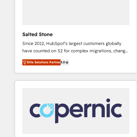
Salted Stone
Since 2012, HubSpot’s largest customers globally
have counted on S2 for complex migrations, change
management, systems integration, and creative
Elite Solutions Partner
5.0
solutions that deliver measurable impact and
transform brand experiences As one of the few full-
service creative agencies in the HubSpot
ecosystem, we blend strategy, technology, & award-
winning design to build scalable, globally
regionalized HubSpot websites, integrated
marketing campaigns, & RevOps frameworks that
fuel long-term success We connect the entire
customer lifecycle through seamless integrations,
ensure long-term adoption with change-