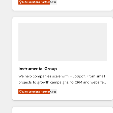
Elite Solutions Partner
4.9
marketing automation, Growth, Revops, CRM et
webdesign. Markentive is both a consulting firm, a
digital agency and an integrator. With over 115
experts in marketing automation, growth, revops,
CRM and webdesign (We focus on EMEA - USA
customers).
Instrumental Group
We help companies scale with HubSpot. From small
projects to growth campaigns, to CRM and websites.
Hire an agency that's experienced in every inch of
Elite Solutions Partner
4.9
HubSpot and willing to work hand-in-hand with your
team to simplify the complex and build a better
experience for your team and customers.