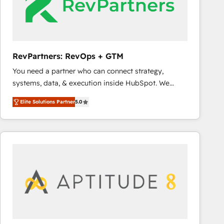
RevPartners: RevOps + GTM
You need a partner who can connect strategy,
systems, data, & execution inside HubSpot. We
bridge the gap where most agencies fall short by
Elite Solutions Partner
5.0
combining GTM strategy with technical execution to
solve the right problem with the right solution. As the
only firm in the world to hold Elite Partner
Accreditations with both HubSpot and Clay, our
clients gain a unique advantage in CRM architecture,
pipeline generation, data intelligence, and go-to-
market execution. Why B2B Businesses Choose RP: -
Secure: Soc2 compliant 🛡️ - Pricing: Implementations
starting at $1,5k 💵 - Speed: Launch in 14 days ⚡ -
Global: 75+ RPers across five continents 🌐 - Scale: