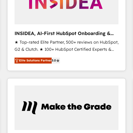
INSIDEA, AI-First HubSpot Onboarding &
RevOps
★ Top-rated Elite Partner, 500+ reviews on HubSpot,
G2 & Clutch. ★ 100+ HubSpot Certified Experts &
Trainers across the team ★ 1,500+ implementations
Elite Solutions Partner
5.0
across five continents ★ AI-First, RevOps-led,
Onboarding obsessed ★ Company of the Year
2024/25 INSIDEA helps growing companies turn
HubSpot into a revenue engine. We onboard your
team, migrate your data, and build AI-powered
workflows that drive adoption from week one, in
your time zone. What we do ➤ Onboarding: Live in
weeks, with workflows built around your business,
not a template. ➤ Migration: Move from any legacy
CRM. Zero downtime, full data integrity. ➤