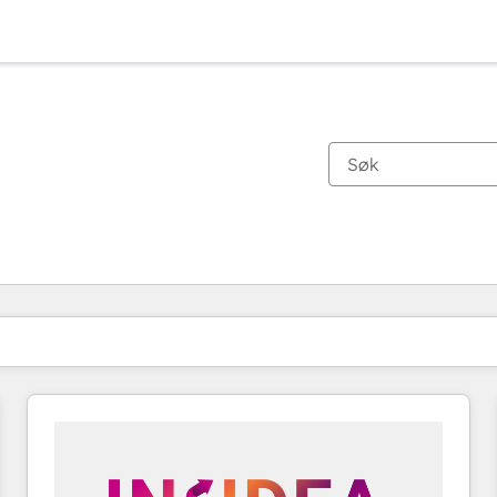
Du er for øyeblikket på
Side
Side
Side
Side
Side
Side
Side
Side
Side
Side
Side