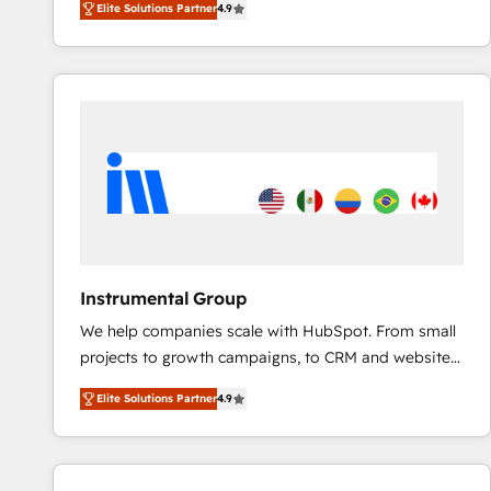
Elite Solutions Partner
4.9
marketing automation, Growth, Revops, CRM et
webdesign. Markentive is both a consulting firm, a
digital agency and an integrator. With over 115
experts in marketing automation, growth, revops,
CRM and webdesign (We focus on EMEA - USA
customers).
Instrumental Group
We help companies scale with HubSpot. From small
projects to growth campaigns, to CRM and websites.
Hire an agency that's experienced in every inch of
Elite Solutions Partner
4.9
HubSpot and willing to work hand-in-hand with your
team to simplify the complex and build a better
experience for your team and customers.