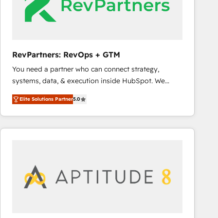
RevPartners: RevOps + GTM
You need a partner who can connect strategy,
systems, data, & execution inside HubSpot. We
bridge the gap where most agencies fall short by
Elite Solutions Partner
5.0
combining GTM strategy with technical execution to
solve the right problem with the right solution. As the
only firm in the world to hold Elite Partner
Accreditations with both HubSpot and Clay, our
clients gain a unique advantage in CRM architecture,
pipeline generation, data intelligence, and go-to-
market execution. Why B2B Businesses Choose RP: -
Secure: Soc2 compliant 🛡️ - Pricing: Implementations
starting at $1,5k 💵 - Speed: Launch in 14 days ⚡ -
Global: 75+ RPers across five continents 🌐 - Scale: