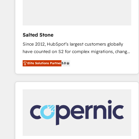
Salted Stone
Since 2012, HubSpot’s largest customers globally
have counted on S2 for complex migrations, change
management, systems integration, and creative
Elite Solutions Partner
5.0
solutions that deliver measurable impact and
transform brand experiences As one of the few full-
service creative agencies in the HubSpot
ecosystem, we blend strategy, technology, & award-
winning design to build scalable, globally
regionalized HubSpot websites, integrated
marketing campaigns, & RevOps frameworks that
fuel long-term success We connect the entire
customer lifecycle through seamless integrations,
ensure long-term adoption with change-