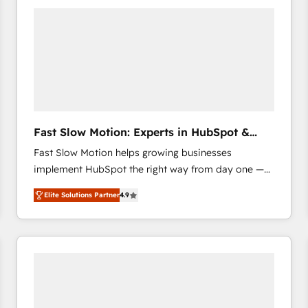
accelerate ROI across every HubSpot Hub. 🧭 From
multi-region migrations to AI-powered automation,
we turn complexity into clarity, human at global
scale. 🏆 HubSpot’s CEO called us “the partner of the
future.” Others agree it is proof of trust built through
measurable impact.
Fast Slow Motion: Experts in HubSpot &
Salesforce
Fast Slow Motion helps growing businesses
implement HubSpot the right way from day one —
with the flexibility to scale as complexity increases.
Elite Solutions Partner
4.9
Highly certified in both HubSpot and Salesforce, we
bring deep experience in CRM implementation,
integrations, and data migration across modern
business systems. Built to serve growing mid-
market and enterprise organizations, our team
combines strong technical execution with real
business perspective. Many of our consultants have