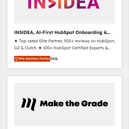
INSIDEA, AI-First HubSpot Onboarding &
RevOps
★ Top-rated Elite Partner, 500+ reviews on HubSpot,
G2 & Clutch. ★ 100+ HubSpot Certified Experts &
Trainers across the team ★ 1,500+ implementations
Elite Solutions Partner
5.0
across five continents ★ AI-First, RevOps-led,
Onboarding obsessed ★ Company of the Year
2024/25 INSIDEA helps growing companies turn
HubSpot into a revenue engine. We onboard your
team, migrate your data, and build AI-powered
workflows that drive adoption from week one, in
your time zone. What we do ➤ Onboarding: Live in
weeks, with workflows built around your business,
not a template. ➤ Migration: Move from any legacy
CRM. Zero downtime, full data integrity. ➤