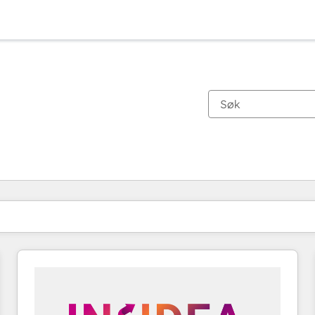
Du er for øyeblikket på
Side
Side
Side
Side
Side
Side
Side
Side
Side
Side
Side