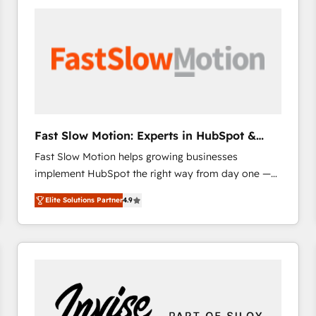
accelerate ROI across every HubSpot Hub. 🧭 From
multi-region migrations to AI-powered automation,
we turn complexity into clarity, human at global
scale. 🏆 HubSpot’s CEO called us “the partner of the
future.” Others agree it is proof of trust built through
measurable impact.
Fast Slow Motion: Experts in HubSpot &
Salesforce
Fast Slow Motion helps growing businesses
implement HubSpot the right way from day one —
with the flexibility to scale as complexity increases.
Elite Solutions Partner
4.9
Highly certified in both HubSpot and Salesforce, we
bring deep experience in CRM implementation,
integrations, and data migration across modern
business systems. Built to serve growing mid-
market and enterprise organizations, our team
combines strong technical execution with real
business perspective. Many of our consultants have