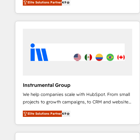
Elite Solutions Partner
4.9
marketing automation, Growth, Revops, CRM et
webdesign. Markentive is both a consulting firm, a
digital agency and an integrator. With over 115
experts in marketing automation, growth, revops,
CRM and webdesign (We focus on EMEA - USA
customers).
Instrumental Group
We help companies scale with HubSpot. From small
projects to growth campaigns, to CRM and websites.
Hire an agency that's experienced in every inch of
Elite Solutions Partner
4.9
HubSpot and willing to work hand-in-hand with your
team to simplify the complex and build a better
experience for your team and customers.