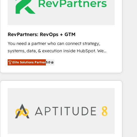
RevPartners: RevOps + GTM
You need a partner who can connect strategy,
systems, data, & execution inside HubSpot. We
bridge the gap where most agencies fall short by
Elite Solutions Partner
5.0
combining GTM strategy with technical execution to
solve the right problem with the right solution. As the
only firm in the world to hold Elite Partner
Accreditations with both HubSpot and Clay, our
clients gain a unique advantage in CRM architecture,
pipeline generation, data intelligence, and go-to-
market execution. Why B2B Businesses Choose RP: -
Secure: Soc2 compliant 🛡️ - Pricing: Implementations
starting at $1,5k 💵 - Speed: Launch in 14 days ⚡ -
Global: 75+ RPers across five continents 🌐 - Scale: