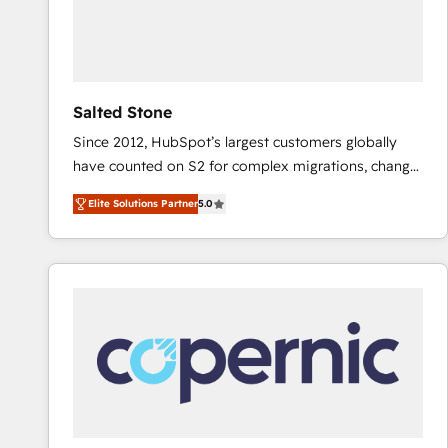
Salted Stone
Since 2012, HubSpot’s largest customers globally
have counted on S2 for complex migrations, change
management, systems integration, and creative
Elite Solutions Partner
5.0
solutions that deliver measurable impact and
transform brand experiences As one of the few full-
service creative agencies in the HubSpot
ecosystem, we blend strategy, technology, & award-
winning design to build scalable, globally
regionalized HubSpot websites, integrated
marketing campaigns, & RevOps frameworks that
fuel long-term success We connect the entire
customer lifecycle through seamless integrations,
ensure long-term adoption with change-