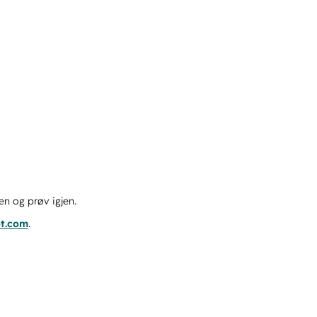
en og prøv igjen.
ot.com
.